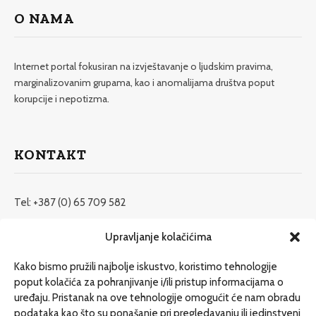
O NAMA
Internet portal fokusiran na izvještavanje o ljudskim pravima,
marginalizovanim grupama, kao i anomalijama društva poput
korupcije i nepotizma.
KONTAKT
Tel: +387 (0) 65 709 582
redakcija@etrafika.net
Upravljanje kolačićima
www.etrafika.net
Kako bismo pružili najbolje iskustvo, koristimo tehnologije
poput kolačića za pohranjivanje i/ili pristup informacijama o
uređaju. Pristanak na ove tehnologije omogućit će nam obradu
Dosije
podataka kao što su ponašanje pri pregledavanju ili jedinstveni