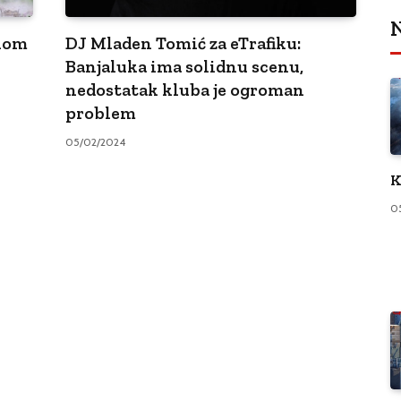
N
rnom
DJ Mladen Tomić za eTrafiku:
Banjaluka ima solidnu scenu,
nedostatak kluba je ogroman
problem
05/02/2024
K
0