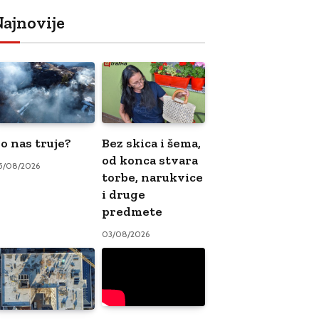
ajnovije
o nas truje?
Bez skica i šema,
od konca stvara
5/08/2026
torbe, narukvice
i druge
predmete
03/08/2026