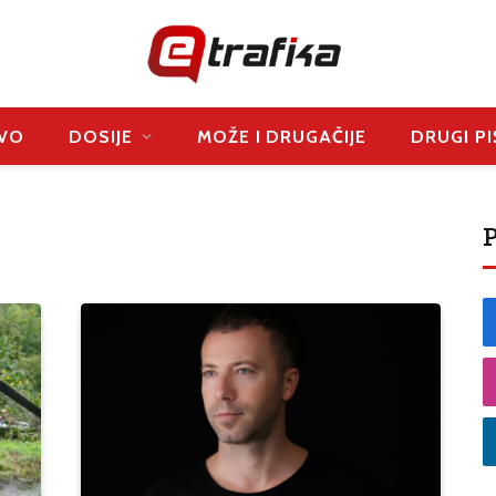
VO
DOSIJE
MOŽE I DRUGAČIJE
DRUGI PI
P