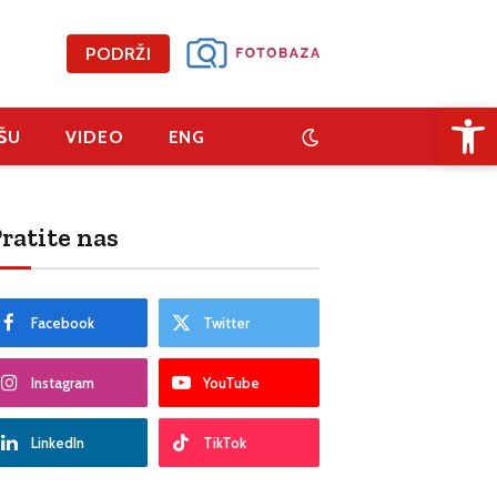
PODRŽI
Open 
ŠU
VIDEO
ENG
ratite nas
Facebook
Twitter
Instagram
YouTube
LinkedIn
TikTok