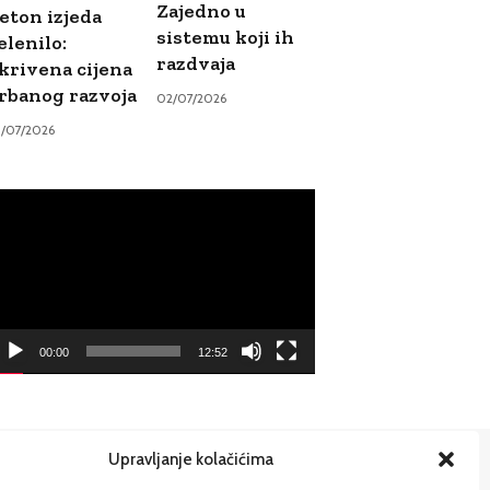
Zajedno u
eton izjeda
sistemu koji ih
elenilo:
razdvaja
krivena cijena
rbanog razvoja
02/07/2026
9/07/2026
ideo
ayer
00:00
12:52
Upravljanje kolačićima