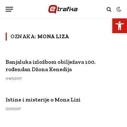
Open 
OZNAKA:
MONA LIZA
Banjaluka izložbom obilježava 100.
rođendan Džona Kenedija
04/11/2017
Istine i misterije o Mona Lizi
01/11/2017