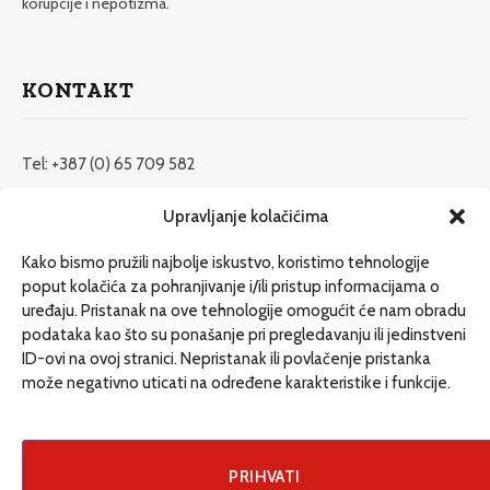
korupcije i nepotizma.
KONTAKT
Tel: +387 (0) 65 709 582
redakcija@etrafika.net
Upravljanje kolačićima
www.etrafika.net
Kako bismo pružili najbolje iskustvo, koristimo tehnologije
poput kolačića za pohranjivanje i/ili pristup informacijama o
uređaju. Pristanak na ove tehnologije omogućit će nam obradu
Dosije
podataka kao što su ponašanje pri pregledavanju ili jedinstveni
Drugi pišu
ID-ovi na ovoj stranici. Nepristanak ili povlačenje pristanka
može negativno uticati na određene karakteristike i funkcije.
Društvo
Magazin
Može i drugačije
PRIHVATI