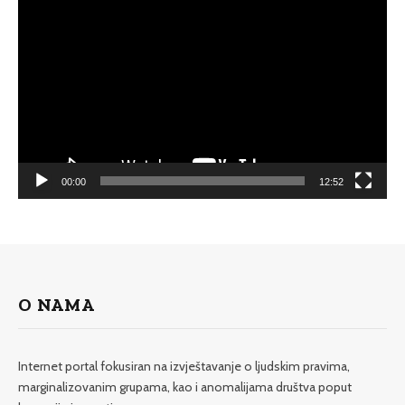
Player
00:00
12:52
O NAMA
Internet portal fokusiran na izvještavanje o ljudskim pravima,
marginalizovanim grupama, kao i anomalijama društva poput