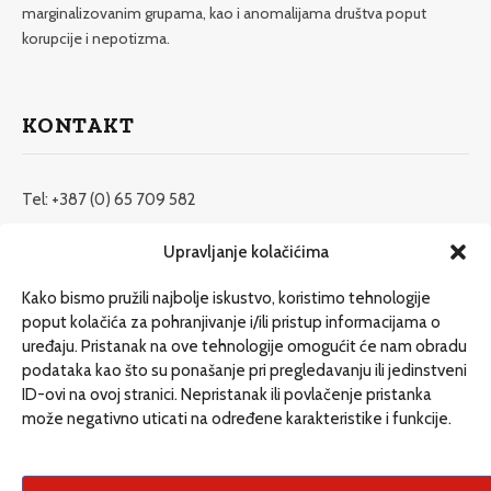
marginalizovanim grupama, kao i anomalijama društva poput
korupcije i nepotizma.
KONTAKT
Tel: +387 (0) 65 709 582
redakcija@etrafika.net
Upravljanje kolačićima
www.etrafika.net
Kako bismo pružili najbolje iskustvo, koristimo tehnologije
poput kolačića za pohranjivanje i/ili pristup informacijama o
uređaju. Pristanak na ove tehnologije omogućit će nam obradu
Dosije
podataka kao što su ponašanje pri pregledavanju ili jedinstveni
Drugi pišu
ID-ovi na ovoj stranici. Nepristanak ili povlačenje pristanka
može negativno uticati na određene karakteristike i funkcije.
Društvo
Magazin