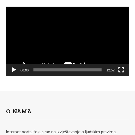
Video
Player
00:00
12:52
O NAMA
Internet portal fokusiran na izvještavanje o ljudskim pravima,