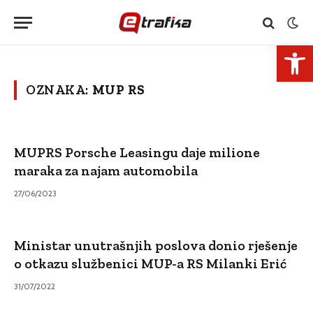
Open 
OZNAKA:
MUP RS
MUPRS Porsche Leasingu daje milione
maraka za najam automobila
27/06/2023
Ministar unutrašnjih poslova donio rješenje
o otkazu službenici MUP-a RS Milanki Erić
31/07/2022