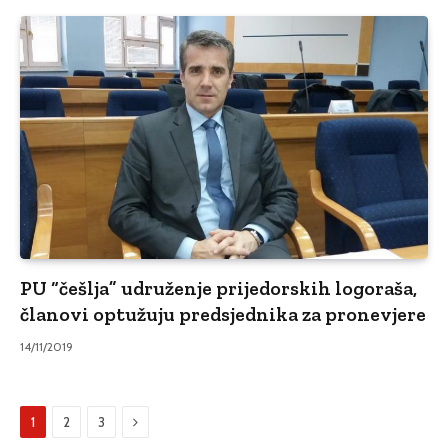
PU “češlja” udruženje prijedorskih logoraša,
članovi optužuju predsjednika za pronevjere
14/11/2019
Sljedeći
1
2
3