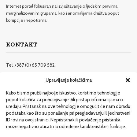
Internet portal fokusiran na izvještavanje o ljudskim pravima,
marginalizovanim grupama, kao i anomalijama društva poput
korupcije i nepotizma.
KONTAKT
Tel: +387 (0) 65 709 582
redakcija@etrafika.net
Upravljanje kolačićima
www.etrafika.net
Kako bismo pružili najbolje iskustvo, koristimo tehnologije
poput kolačića za pohranjivanje i/ili pristup informacijama o
uređaju. Pristanak na ove tehnologije omogućit će nam obradu
Dosije
podataka kao što su ponašanje pri pregledavanju ili jedinstveni
Drugi pišu
ID-ovi na ovoj stranici. Nepristanak ili povlačenje pristanka
može negativno uticati na određene karakteristike i funkcije.
Društvo