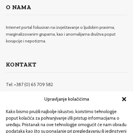
O NAMA
Internet portal fokusiran na izvještavanje o ljudskim pravima,
marginalizovanim grupama, kao i anomalijama društva poput
korupcije i nepotizma.
KONTAKT
Tel: +387 (0) 65 709 582
redakcija@etrafika.net
Upravljanje kolačićima
www.etrafika.net
Kako bismo pružili najbolje iskustvo, koristimo tehnologije
poput kolačića za pohranjivanje i/ili pristup informacijama o
uređaju. Pristanak na ove tehnologije omogućit će nam obradu
Dosije
podataka kao što su ponašanje pri pregledavanju ili jedinstveni