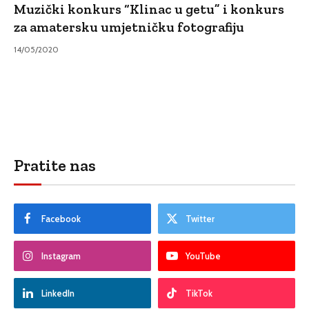
Muzički konkurs “Klinac u getu” i konkurs
za amatersku umjetničku fotografiju
14/05/2020
Pratite nas
Facebook
Twitter
Instagram
YouTube
LinkedIn
TikTok