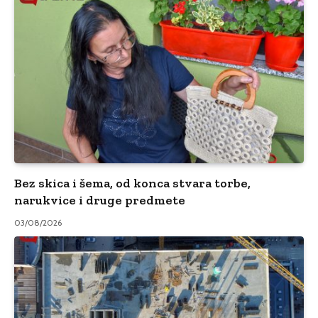
Bez skica i šema, od konca stvara torbe,
narukvice i druge predmete
03/08/2026