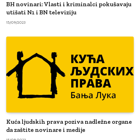
BH novinari: Vlasti i kriminalci pokušavaju
utišati N1 i BN televiziju
15/09/2023
Kuća ljudskih prava poziva nadležne organe
da zaštite novinare i medije
15/08/2023