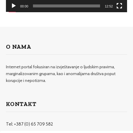
00:00
12:52
O NAMA
Internet portal fokusiran na izvještavanje o ljudskim pravima,
marginalizovanim grupama, kao i anomalijama društva poput
korupcije i nepotizma.
KONTAKT
Tel: +387 (0) 65 709 582