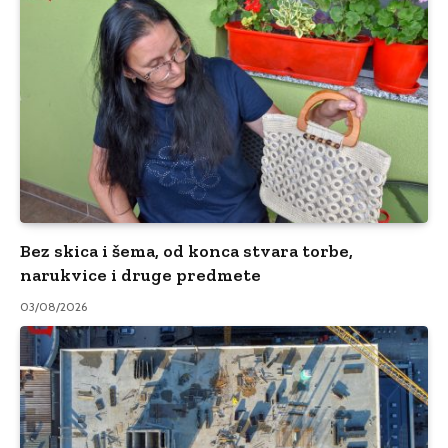
Bez skica i šema, od konca stvara torbe,
narukvice i druge predmete
03/08/2026