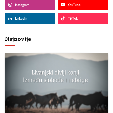
Instagram
YouTube
LinkedIn
TikTok
Najnovije