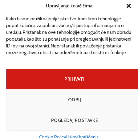
redakcija@etrafika.net
Upravljanje kolačićima
www.etrafika.net
Kako bismo pružili najbolje iskustvo, koristimo tehnologije
poput kolačića za pohranjivanje i/ili pristup informacijama o
uređaju. Pristanak na ove tehnologije omogućit će nam obradu
Dosije
podataka kao što su ponašanje pri pregledavanju ili jedinstveni
Drugi pišu
ID-ovi na ovoj stranici. Nepristanak ili povlačenje pristanka
može negativno uticati na određene karakteristike i funkcije.
Društvo
Magazin
Može i drugačije
PRIHVATI
ENG
ODBIJ
© 2026 eTrafika. Design & Development by
Fixit d.o.o
.
POGLEDAJ POSTAVKE
Uslovi korišćenja
O nama
Impressum
Kontakt
Cookie Policy (EU)
Cookie Policy
Uslovi korišćenja