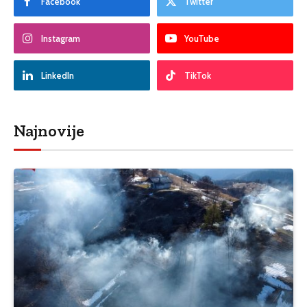
Facebook
Twitter
Instagram
YouTube
LinkedIn
TikTok
Najnovije