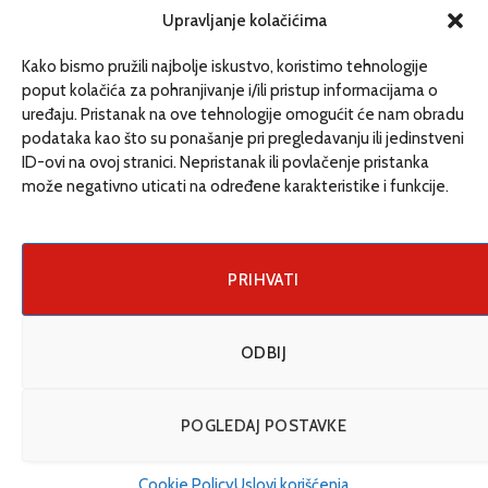
redakcija@etrafika.net
Upravljanje kolačićima
www.etrafika.net
Kako bismo pružili najbolje iskustvo, koristimo tehnologije
poput kolačića za pohranjivanje i/ili pristup informacijama o
uređaju. Pristanak na ove tehnologije omogućit će nam obradu
Dosije
podataka kao što su ponašanje pri pregledavanju ili jedinstveni
Drugi pišu
ID-ovi na ovoj stranici. Nepristanak ili povlačenje pristanka
može negativno uticati na određene karakteristike i funkcije.
Društvo
Magazin
Može i drugačije
PRIHVATI
ENG
ODBIJ
© 2026 eTrafika. Design & Development by
Fixit d.o.o
.
POGLEDAJ POSTAVKE
Uslovi korišćenja
O nama
Impressum
Kontakt
Cookie Policy (EU)
Cookie Policy
Uslovi korišćenja