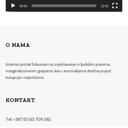
00:00
12:52
O NAMA
Internet portal fokusiran na izvještavanje o ljudskim pravima,
marginalizovanim grupama, kao i anomalijama društva poput
korupcije i nepotizma.
KONTAKT
Tel: +387 (0) 65 709 582