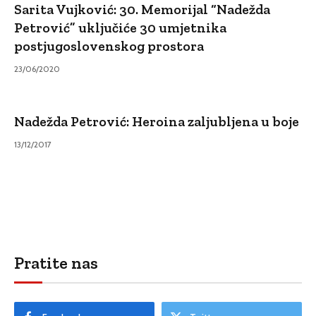
Sarita Vujković: 30. Memorijal “Nadežda
Petrović” uključiće 30 umjetnika
postjugoslovenskog prostora
23/06/2020
Nadežda Petrović: Heroina zaljubljena u boje
13/12/2017
Pratite nas