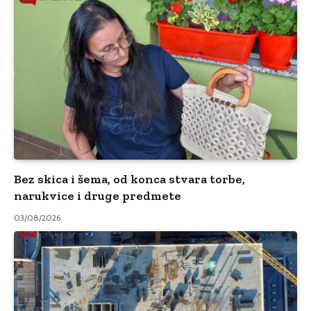
Bez skica i šema, od konca stvara torbe,
narukvice i druge predmete
03/08/2026