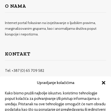
O NAMA
Internet portal fokusiran na izvještavanje o ljudskim pravima,
marginalizovanim grupama, kao i anomalijama društva poput
korupcije i nepotizma.
KONTAKT
Tel: +387 (0) 65 709 582
redakcija@etrafika.net
Upravljanje kolačićima
www.etrafika.net
Kako bismo pružili najbolje iskustvo, koristimo tehnologije
poput kolačića za pohranjivanje i/ili pristup informacijama o
uređaju. Pristanak na ove tehnologije omogućit će nam obradu
Dosije
podataka kao što su ponašanje pri pregledavanju ili jedinstveni