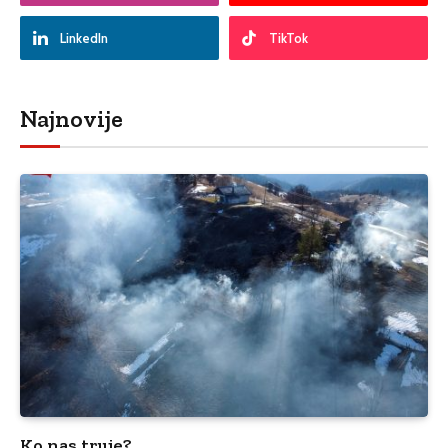
LinkedIn
TikTok
Najnovije
Ko nas truje?