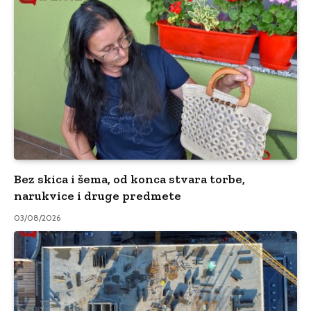
Bez skica i šema, od konca stvara torbe,
narukvice i druge predmete
03/08/2026