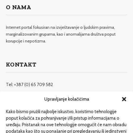
O NAMA
Internet portal fokusiran na izvještavanje o ljudskim pravima,
marginalizovanim grupama, kao i anomalijama društva poput
korupcije i nepotizma.
KONTAKT
Tel: +387 (0) 65 709 582
redakcija@etrafika.net
Upravljanje kolačićima
www.etrafika.net
Kako bismo pružili najbolje iskustvo, koristimo tehnologije
poput kolačića za pohranjivanje i/ili pristup informacijama o
uređaju. Pristanak na ove tehnologije omogućit će nam obradu
Dosije
podataka kao što su ponašanje pri pregledavanju ili jedinstveni