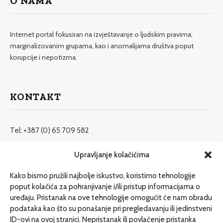
O NAMA
Internet portal fokusiran na izvještavanje o ljudskim pravima,
marginalizovanim grupama, kao i anomalijama društva poput
korupcije i nepotizma.
KONTAKT
Tel: +387 (0) 65 709 582
redakcija@etrafika.net
Upravljanje kolačićima
www.etrafika.net
Kako bismo pružili najbolje iskustvo, koristimo tehnologije
poput kolačića za pohranjivanje i/ili pristup informacijama o
uređaju. Pristanak na ove tehnologije omogućit će nam obradu
Dosije
podataka kao što su ponašanje pri pregledavanju ili jedinstveni
Drugi pišu
ID-ovi na ovoj stranici. Nepristanak ili povlačenje pristanka