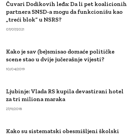
Čuvari Dodikovih leđa: Da li pet koalicionih
partnera SNSD-a mogu da funkcionišu kao
„treći blok“ u NSRS?
07/07/2021
Kako je sav (be)smisao domaće političke
scene stao u dvije jučerašnje vijesti?
10/04/2019
Ljubinje: Vlada RS kupila devastirani hotel
za tri miliona maraka
27/11/2018
Kako su sistematski obesmišljeni školski