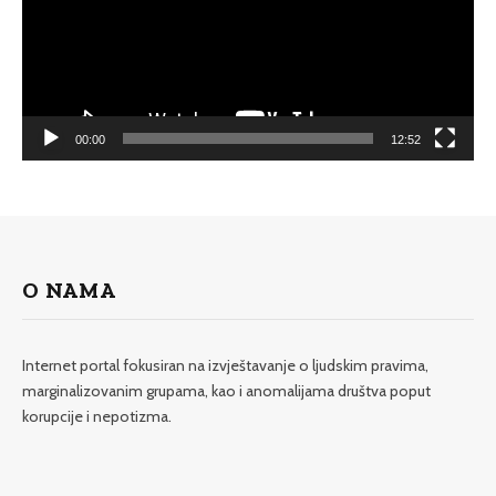
00:00
12:52
O NAMA
Internet portal fokusiran na izvještavanje o ljudskim pravima,
marginalizovanim grupama, kao i anomalijama društva poput
korupcije i nepotizma.