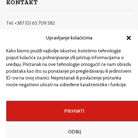
KONTAKT
Tel: +387 (0) 65 709 582
redakcija@etrafika.net
Upravljanje kolačićima
www.etrafika.net
Kako bismo pružili najbolje iskustvo, koristimo tehnologije
poput kolačića za pohranjivanje i/ili pristup informacijama o
uređaju. Pristanak na ove tehnologije omogućit će nam obradu
Dosije
podataka kao što su ponašanje pri pregledavanju ili jedinstveni
Drugi pišu
ID-ovi na ovoj stranici. Nepristanak ili povlačenje pristanka
može negativno uticati na određene karakteristike i funkcije.
Društvo
Magazin
Može i drugačije
PRIHVATI
ENG
ODBIJ