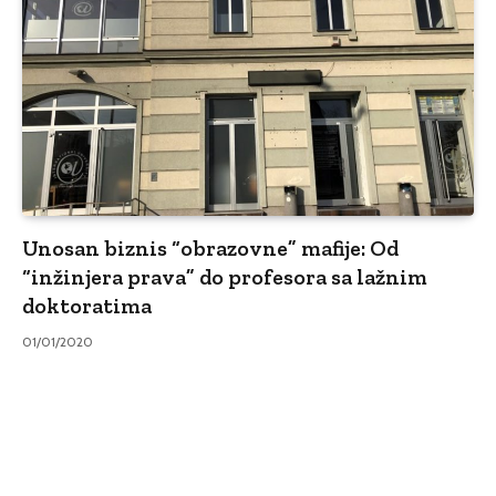
Unosan biznis “obrazovne” mafije: Od
“inžinjera prava” do profesora sa lažnim
doktoratima
01/01/2020