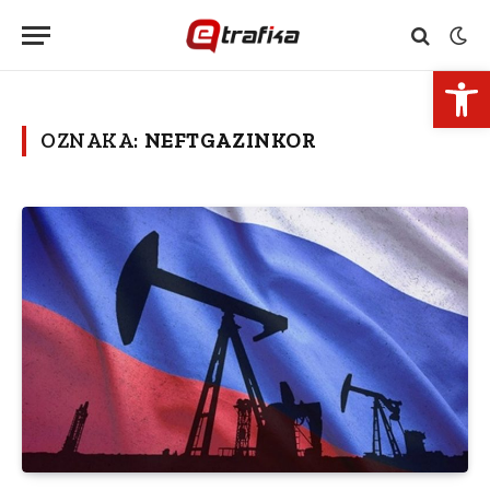
Open 
OZNAKA:
NEFTGAZINKOR