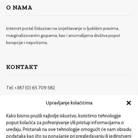
O NAMA
Internet portal fokusiran na izvještavanje o ljudskim pravima,
marginalizovanim grupama, kao i anomalijama društva poput
korupcije i nepotizma.
KONTAKT
Tel: +387 (0) 65 709 582
redakcija@etrafika.net
Upravljanje kolačićima
www.etrafika.net
Kako bismo pružili najbolje iskustvo, koristimo tehnologije
poput kolačića za pohranjivanje i/ili pristup informacijama o
uređaju. Pristanak na ove tehnologije omogućit će nam obradu
Dosije
podataka kao što su ponašanje pri pregledavanju ili jedinstveni