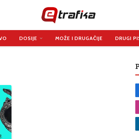
VO
DOSIJE
MOŽE I DRUGAČIJE
DRUGI PI
P