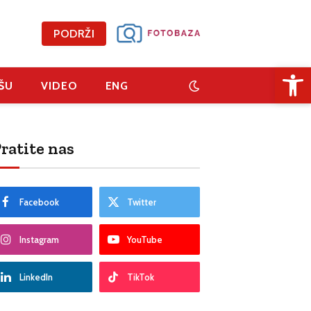
PODRŽI
Open 
ŠU
VIDEO
ENG
ratite nas
Facebook
Twitter
Instagram
YouTube
LinkedIn
TikTok