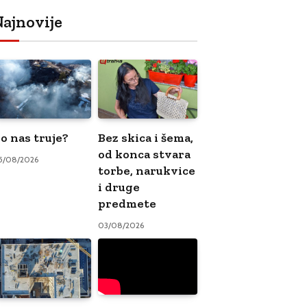
ajnovije
o nas truje?
Bez skica i šema,
od konca stvara
5/08/2026
torbe, narukvice
i druge
predmete
03/08/2026