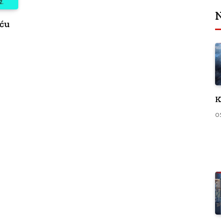
N
iću
K
0