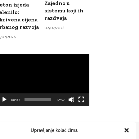
Zajedno u
eton izjeda
sistemu koji ih
elenilo:
razdvaja
krivena cijena
rbanog razvoja
02/07/2026
9/07/2026
ideo
ayer
00:00
12:52
Upravljanje kolačićima