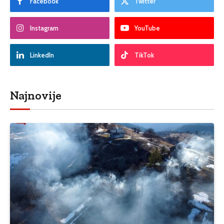
Facebook
Twitter
Instagram
YouTube
LinkedIn
TikTok
Najnovije