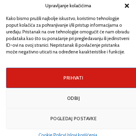
redakcija@etrafika.net
Upravljanje kolačićima
www.etrafika.net
Kako bismo pružili najbolje iskustvo, koristimo tehnologije
poput kolačića za pohranjivanje i/ili pristup informacijama o
uređaju. Pristanak na ove tehnologije omogućit će nam obradu
Dosije
podataka kao što su ponašanje pri pregledavanju ili jedinstveni
Drugi pišu
ID-ovi na ovoj stranici. Nepristanak ili povlačenje pristanka
može negativno uticati na određene karakteristike i funkcije.
Društvo
Magazin
Može i drugačije
PRIHVATI
ENG
ODBIJ
© 2026 eTrafika. Design & Development by
Fixit d.o.o
.
POGLEDAJ POSTAVKE
Uslovi korišćenja
O nama
Impressum
Kontakt
Cookie Policy (EU)
Cookie Policy
Uslovi korišćenja