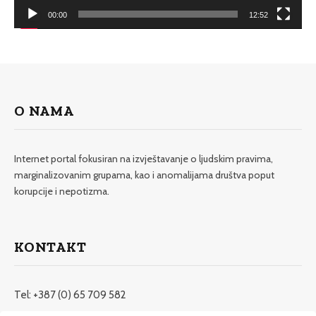
00:00
12:52
O NAMA
Internet portal fokusiran na izvještavanje o ljudskim pravima,
marginalizovanim grupama, kao i anomalijama društva poput
korupcije i nepotizma.
KONTAKT
Tel: +387 (0) 65 709 582