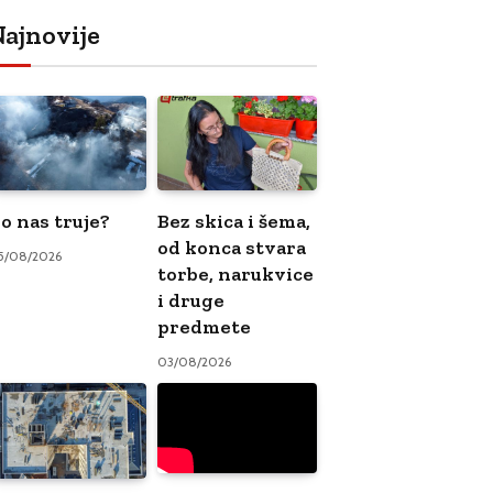
ajnovije
o nas truje?
Bez skica i šema,
od konca stvara
5/08/2026
torbe, narukvice
i druge
predmete
03/08/2026