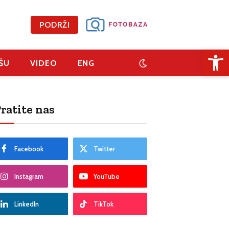
PODRŽI
Open 
ŠU
VIDEO
ENG
ratite nas
Facebook
Twitter
Instagram
YouTube
LinkedIn
TikTok