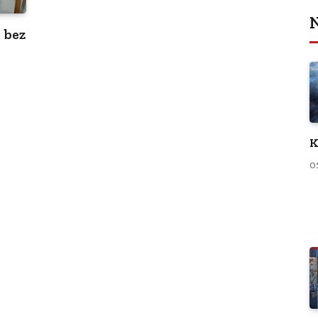
N
 bez
K
0