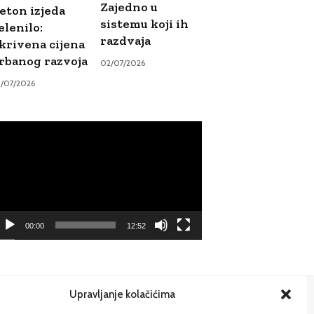
Zajedno u
eton izjeda
sistemu koji ih
elenilo:
razdvaja
krivena cijena
rbanog razvoja
02/07/2026
9/07/2026
ideo
ayer
00:00
12:52
Upravljanje kolačićima