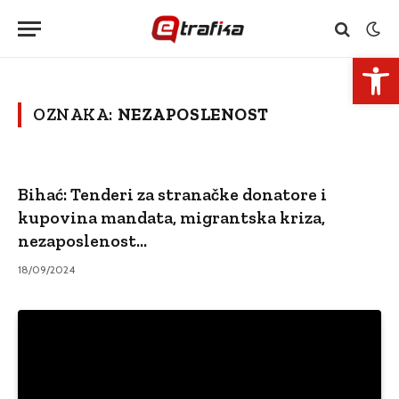
Open 
OZNAKA:
NEZAPOSLENOST
Bihać: Tenderi za stranačke donatore i
kupovina mandata, migrantska kriza,
nezaposlenost…
18/09/2024