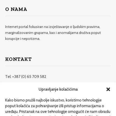
O NAMA
Internet portal fokusiran na izvještavanje o ljudskim pravima,
marginalizovanim grupama, kao i anomalijama društva poput
korupcije i nepotizma.
KONTAKT
Tel: +387 (0) 65 709 582
redakcija@etrafika.net
Upravljanje kolačićima
www.etrafika.net
Kako bismo pružili najbolje iskustvo, koristimo tehnologije
poput kolačića za pohranjivanje i/ili pristup informacijama o
uređaju. Pristanak na ove tehnologije omogućit će nam obradu
Dosije