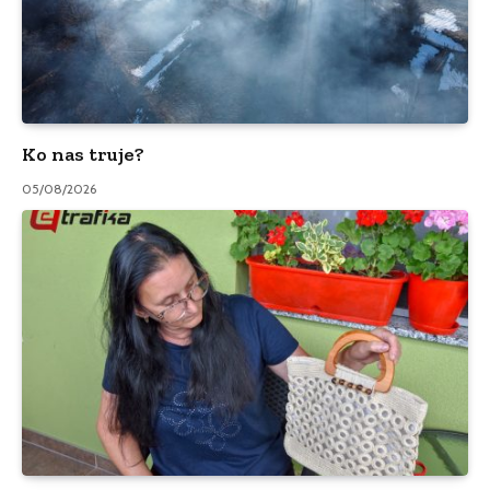
Ko nas truje?
05/08/2026