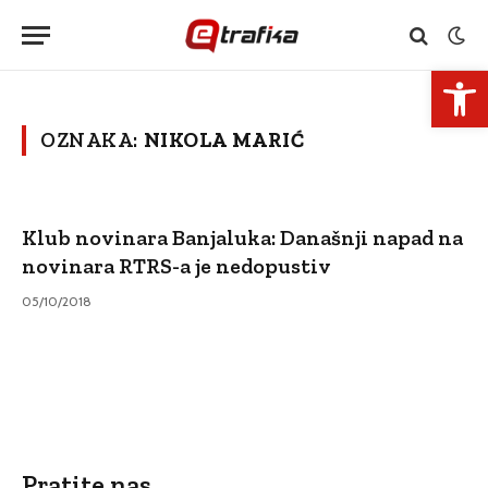
Open 
OZNAKA:
NIKOLA MARIĆ
Klub novinara Banjaluka: Današnji napad na
novinara RTRS-a je nedopustiv
05/10/2018
Pratite nas