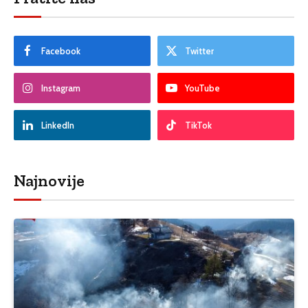
Facebook
Twitter
Instagram
YouTube
LinkedIn
TikTok
Najnovije