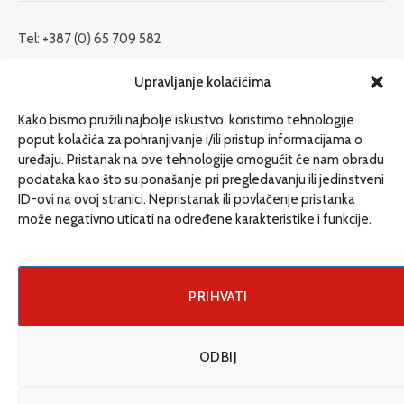
Tel: +387 (0) 65 709 582
redakcija@etrafika.net
Upravljanje kolačićima
www.etrafika.net
Kako bismo pružili najbolje iskustvo, koristimo tehnologije
poput kolačića za pohranjivanje i/ili pristup informacijama o
uređaju. Pristanak na ove tehnologije omogućit će nam obradu
Dosije
podataka kao što su ponašanje pri pregledavanju ili jedinstveni
Drugi pišu
ID-ovi na ovoj stranici. Nepristanak ili povlačenje pristanka
može negativno uticati na određene karakteristike i funkcije.
Društvo
Magazin
Može i drugačije
PRIHVATI
ENG
ODBIJ
© 2026 eTrafika. Design & Development by
Fixit d.o.o
.