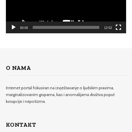
00:00
12:52
O NAMA
Internet portal fokusiran na izvještavanje o ljudskim pravima,
marginalizovanim grupama, kao i anomalijama društva poput
korupcije i nepotizma.
KONTAKT