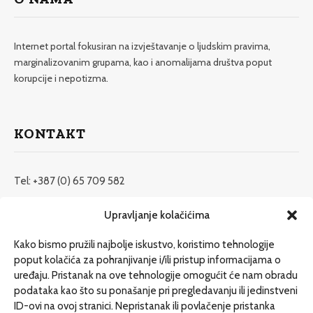
Internet portal fokusiran na izvještavanje o ljudskim pravima,
marginalizovanim grupama, kao i anomalijama društva poput
korupcije i nepotizma.
KONTAKT
Tel: +387 (0) 65 709 582
redakcija@etrafika.net
Upravljanje kolačićima
www.etrafika.net
Kako bismo pružili najbolje iskustvo, koristimo tehnologije
poput kolačića za pohranjivanje i/ili pristup informacijama o
uređaju. Pristanak na ove tehnologije omogućit će nam obradu
Dosije
podataka kao što su ponašanje pri pregledavanju ili jedinstveni
Drugi pišu
ID-ovi na ovoj stranici. Nepristanak ili povlačenje pristanka