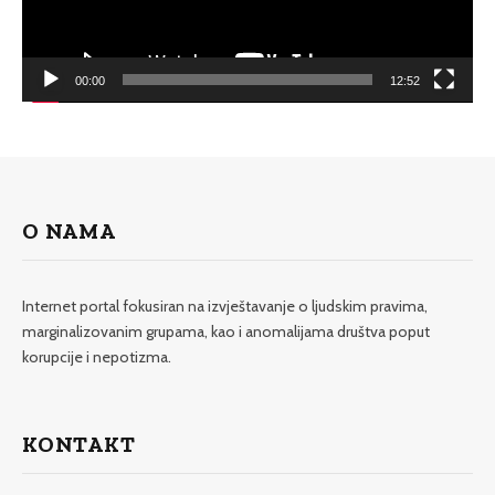
00:00
12:52
O NAMA
Internet portal fokusiran na izvještavanje o ljudskim pravima,
marginalizovanim grupama, kao i anomalijama društva poput
korupcije i nepotizma.
KONTAKT