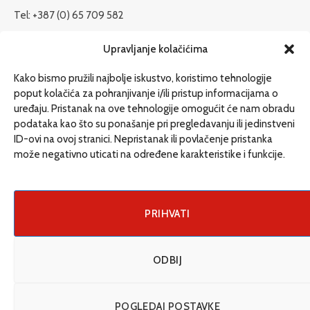
Tel: +387 (0) 65 709 582
redakcija@etrafika.net
Upravljanje kolačićima
www.etrafika.net
Kako bismo pružili najbolje iskustvo, koristimo tehnologije
poput kolačića za pohranjivanje i/ili pristup informacijama o
uređaju. Pristanak na ove tehnologije omogućit će nam obradu
Dosije
podataka kao što su ponašanje pri pregledavanju ili jedinstveni
Drugi pišu
ID-ovi na ovoj stranici. Nepristanak ili povlačenje pristanka
može negativno uticati na određene karakteristike i funkcije.
Društvo
Magazin
Može i drugačije
PRIHVATI
ENG
ODBIJ
© 2026 eTrafika. Design & Development by
Fixit d.o.o
.
POGLEDAJ POSTAVKE