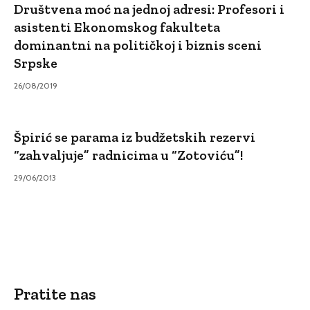
Društvena moć na jednoj adresi: Profesori i
asistenti Ekonomskog fakulteta
dominantni na političkoj i biznis sceni
Srpske
26/08/2019
Špirić se parama iz budžetskih rezervi
“zahvaljuje” radnicima u “Zotoviću”!
29/06/2013
Pratite nas