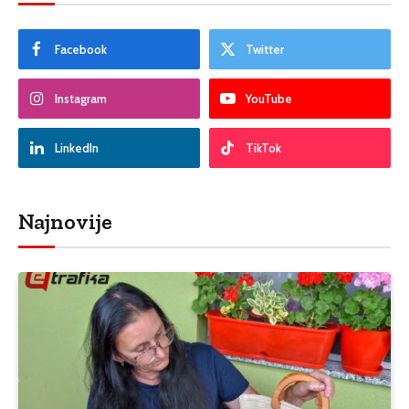
Facebook
Twitter
Instagram
YouTube
LinkedIn
TikTok
Najnovije