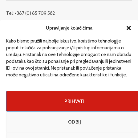
Tel: +387 (0) 65 709 582
redakcija@etrafika.net
Upravljanje kolačićima
www.etrafika.net
Kako bismo pružili najbolje iskustvo, koristimo tehnologije
poput kolačića za pohranjivanje i/ili pristup informacijama o
uređaju. Pristanak na ove tehnologije omogućit će nam obradu
Dosije
podataka kao što su ponašanje pri pregledavanju ili jedinstveni
Drugi pišu
ID-ovi na ovoj stranici. Nepristanak ili povlačenje pristanka
može negativno uticati na određene karakteristike i funkcije.
Društvo
Magazin
Može i drugačije
PRIHVATI
ENG
ODBIJ
© 2026 eTrafika. Design & Development by
Fixit d.o.o
.