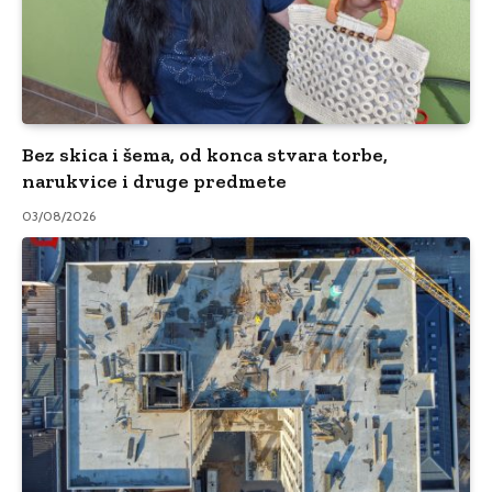
Bez skica i šema, od konca stvara torbe,
narukvice i druge predmete
03/08/2026