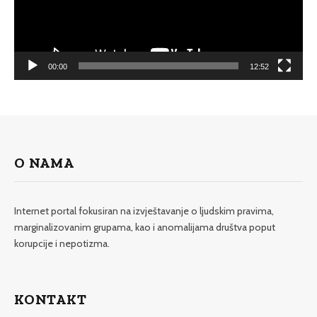
00:00
12:52
O NAMA
Internet portal fokusiran na izvještavanje o ljudskim pravima,
marginalizovanim grupama, kao i anomalijama društva poput
korupcije i nepotizma.
KONTAKT