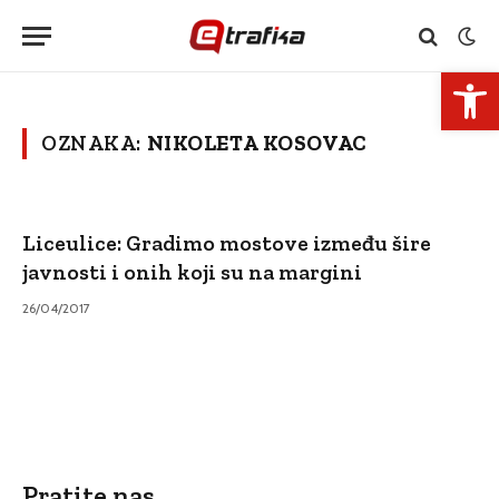
Open 
OZNAKA:
NIKOLETA KOSOVAC
Liceulice: Gradimo mostove između šire
javnosti i onih koji su na margini
26/04/2017
Pratite nas