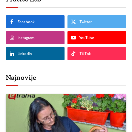
Facebook
Twitter
Instagram
YouTube
LinkedIn
TikTok
Najnovije