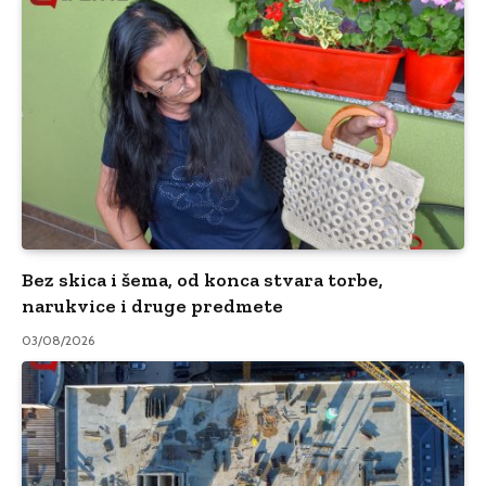
Bez skica i šema, od konca stvara torbe,
narukvice i druge predmete
03/08/2026