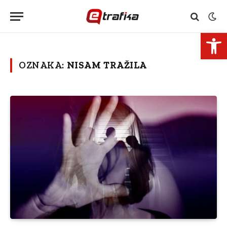
Open 
OZNAKA:
NISAM TRAŽILA