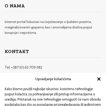
O NAMA
Internet portal fokusiran na izvještavanje o ljudskim pravima,
marginalizovanim grupama, kao i anomalijama društva poput
korupcije i nepotizma.
KONTAKT
Tel: +387 (0) 65 709 582
redakcija@etrafika.net
Upravljanje kolačićima
www.etrafika.net
Kako bismo pružili najbolje iskustvo, koristimo tehnologije
poput kolačića za pohranjivanje i/ili pristup informacijama o
uređaju. Pristanak na ove tehnologije omogućit će nam obradu
Dosije
podataka kao što su ponašanje pri pregledavanju ili jedinstveni