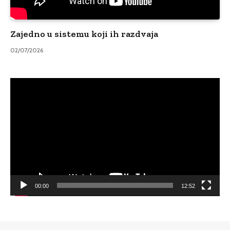
Zajedno u sistemu koji ih razdvaja
02/07/2026
Video
Player
00:00
12:52