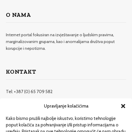
O NAMA
Internet portal fokusiran na izvještavanje o ljudskim pravima,
marginalizovanim grupama, kao i anomalijama društva poput
korupcije i nepotizma.
KONTAKT
Tel: +387 (0) 65 709 582
redakcija@etrafika.net
Upravljanje kolačićima
www.etrafika.net
Kako bismo pružili najbolje iskustvo, koristimo tehnologije
poput kolačića za pohranjivanje i/ili pristup informacijama o
uređaju. Pristanak na ove tehnologije omogućit će nam obradu