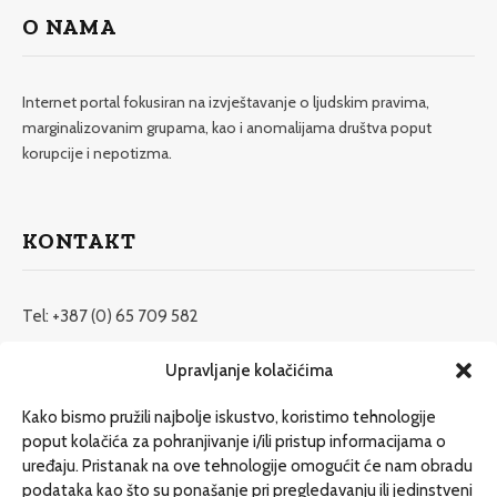
O NAMA
Internet portal fokusiran na izvještavanje o ljudskim pravima,
marginalizovanim grupama, kao i anomalijama društva poput
korupcije i nepotizma.
KONTAKT
Tel: +387 (0) 65 709 582
redakcija@etrafika.net
Upravljanje kolačićima
www.etrafika.net
Kako bismo pružili najbolje iskustvo, koristimo tehnologije
poput kolačića za pohranjivanje i/ili pristup informacijama o
uređaju. Pristanak na ove tehnologije omogućit će nam obradu
Dosije
podataka kao što su ponašanje pri pregledavanju ili jedinstveni