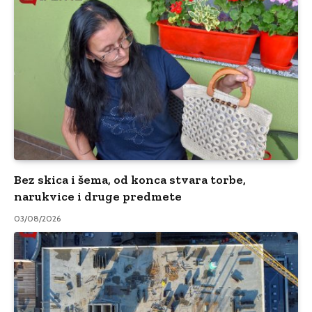
Bez skica i šema, od konca stvara torbe,
narukvice i druge predmete
03/08/2026