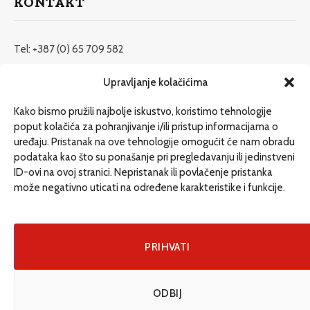
KONTAKT
Tel: +387 (0) 65 709 582
redakcija@etrafika.net
Upravljanje kolačićima
www.etrafika.net
Kako bismo pružili najbolje iskustvo, koristimo tehnologije
poput kolačića za pohranjivanje i/ili pristup informacijama o
uređaju. Pristanak na ove tehnologije omogućit će nam obradu
Dosije
podataka kao što su ponašanje pri pregledavanju ili jedinstveni
Drugi pišu
ID-ovi na ovoj stranici. Nepristanak ili povlačenje pristanka
može negativno uticati na određene karakteristike i funkcije.
Društvo
Magazin
Može i drugačije
PRIHVATI
ENG
ODBIJ