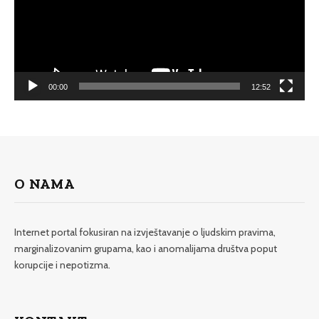
00:00
12:52
O NAMA
Internet portal fokusiran na izvještavanje o ljudskim pravima,
marginalizovanim grupama, kao i anomalijama društva poput
korupcije i nepotizma.