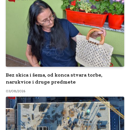
Bez skica i šema, od konca stvara torbe,
narukvice i druge predmete
03/08/2026