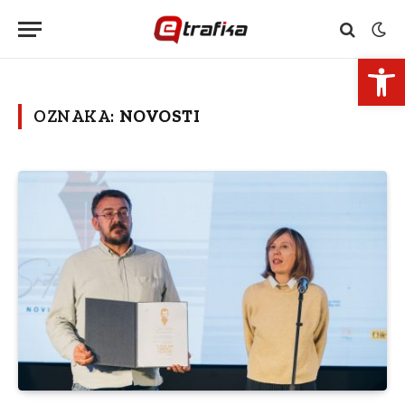
Open 
OZNAKA:
NOVOSTI