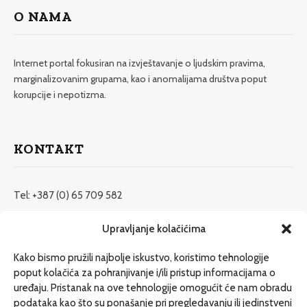
O NAMA
Internet portal fokusiran na izvještavanje o ljudskim pravima,
marginalizovanim grupama, kao i anomalijama društva poput
korupcije i nepotizma.
KONTAKT
Tel: +387 (0) 65 709 582
redakcija@etrafika.net
Upravljanje kolačićima
www.etrafika.net
Kako bismo pružili najbolje iskustvo, koristimo tehnologije
poput kolačića za pohranjivanje i/ili pristup informacijama o
uređaju. Pristanak na ove tehnologije omogućit će nam obradu
Dosije
podataka kao što su ponašanje pri pregledavanju ili jedinstveni