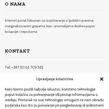
O NAMA
Internet portal fokusiran na izvještavanje o ljudskim pravima,
marginalizovanim grupama, kao i anomalijama društva poput
korupcije i nepotizma.
KONTAKT
Tel: +387 (0) 65 709 582
redakcija@etrafika.net
Upravljanje kolačićima
www.etrafika.net
Kako bismo pružili najbolje iskustvo, koristimo tehnologije
poput kolačića za pohranjivanje i/ili pristup informacijama o
uređaju. Pristanak na ove tehnologije omogućit će nam obradu
Dosije
podataka kao što su ponašanje pri pregledavanju ili jedinstveni