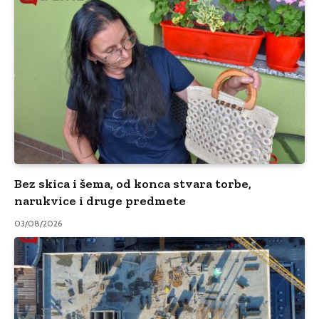
Bez skica i šema, od konca stvara torbe,
narukvice i druge predmete
03/08/2026