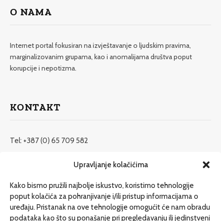
O NAMA
Internet portal fokusiran na izvještavanje o ljudskim pravima,
marginalizovanim grupama, kao i anomalijama društva poput
korupcije i nepotizma.
KONTAKT
Tel: +387 (0) 65 709 582
redakcija@etrafika.net
Upravljanje kolačićima
www.etrafika.net
Kako bismo pružili najbolje iskustvo, koristimo tehnologije
poput kolačića za pohranjivanje i/ili pristup informacijama o
uređaju. Pristanak na ove tehnologije omogućit će nam obradu
Dosije
podataka kao što su ponašanje pri pregledavanju ili jedinstveni