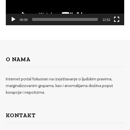
00:00
12:52
O NAMA
Internet portal fokusiran na izvještavanje o ljudskim pravima,
marginalizovanim grupama, kao i anomalijama društva poput
korupcije i nepotizma.
KONTAKT