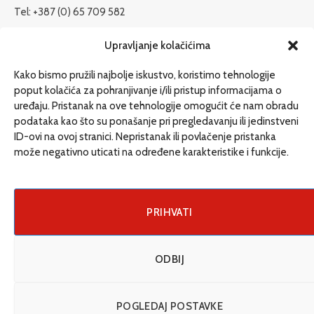
Tel: +387 (0) 65 709 582
redakcija@etrafika.net
Upravljanje kolačićima
www.etrafika.net
Kako bismo pružili najbolje iskustvo, koristimo tehnologije
poput kolačića za pohranjivanje i/ili pristup informacijama o
uređaju. Pristanak na ove tehnologije omogućit će nam obradu
Dosije
podataka kao što su ponašanje pri pregledavanju ili jedinstveni
Drugi pišu
ID-ovi na ovoj stranici. Nepristanak ili povlačenje pristanka
može negativno uticati na određene karakteristike i funkcije.
Društvo
Magazin
Može i drugačije
PRIHVATI
ENG
ODBIJ
© 2026 eTrafika. Design & Development by
Fixit d.o.o
.
POGLEDAJ POSTAVKE