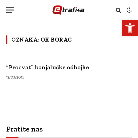
Open 
OZNAKA:
OK BORAC
“Procvat” banjalučke odbojke
12/03/2015
Pratite nas