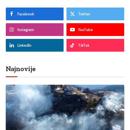
Facebook
Twitter
Instagram
YouTube
LinkedIn
TikTok
Najnovije