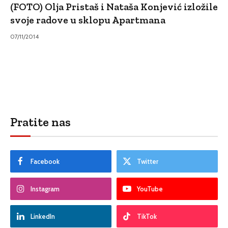
(FOTO) Olja Pristaš i Nataša Konjević izložile
svoje radove u sklopu Apartmana
07/11/2014
Pratite nas
Facebook
Twitter
Instagram
YouTube
LinkedIn
TikTok