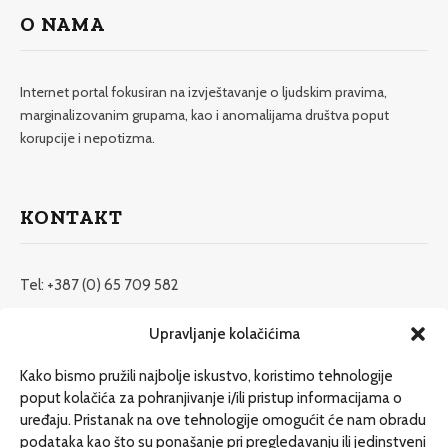
O NAMA
Internet portal fokusiran na izvještavanje o ljudskim pravima,
marginalizovanim grupama, kao i anomalijama društva poput
korupcije i nepotizma.
KONTAKT
Tel: +387 (0) 65 709 582
redakcija@etrafika.net
Upravljanje kolačićima
www.etrafika.net
Kako bismo pružili najbolje iskustvo, koristimo tehnologije
poput kolačića za pohranjivanje i/ili pristup informacijama o
uređaju. Pristanak na ove tehnologije omogućit će nam obradu
Dosije
podataka kao što su ponašanje pri pregledavanju ili jedinstveni