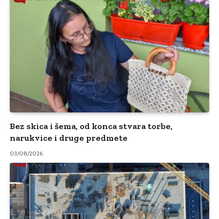
Bez skica i šema, od konca stvara torbe,
narukvice i druge predmete
03/08/2026