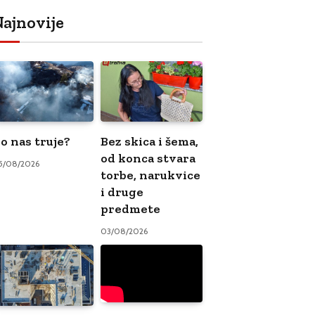
ajnovije
o nas truje?
Bez skica i šema,
od konca stvara
5/08/2026
torbe, narukvice
i druge
predmete
03/08/2026