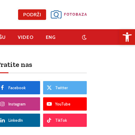
PODRŽI
Open 
ŠU
VIDEO
ENG
ratite nas
Facebook
Twitter
Instagram
YouTube
LinkedIn
TikTok