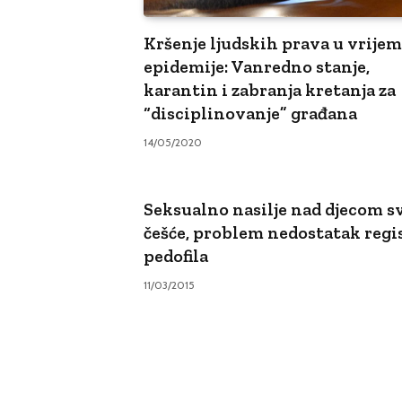
Kršenje ljudskih prava u vrije
epidemije: Vanredno stanje,
karantin i zabranja kretanja za
“disciplinovanje” građana
14/05/2020
Seksualno nasilje nad djecom s
češće, problem nedostatak regi
pedofila
11/03/2015