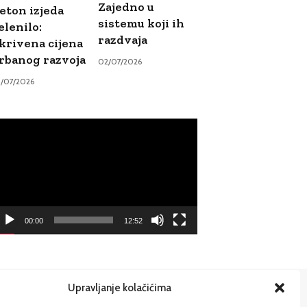
Zajedno u
eton izjeda
sistemu koji ih
elenilo:
razdvaja
krivena cijena
rbanog razvoja
02/07/2026
9/07/2026
ideo
ayer
00:00
12:52
Upravljanje kolačićima