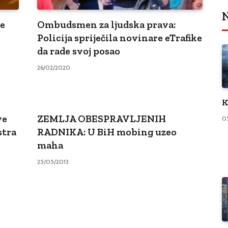
N
me
Ombudsmen za ljudska prava:
Policija spriječila novinare eTrafike
da rade svoj posao
26/02/2020
K
ve
ZEMLJA OBESPRAVLJENIH
0
stra
RADNIKA: U BiH mobing uzeo
maha
25/05/2013