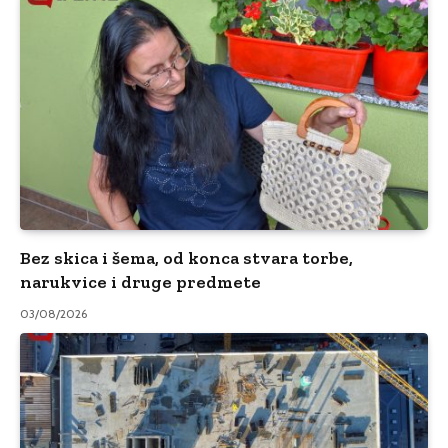
Bez skica i šema, od konca stvara torbe,
narukvice i druge predmete
03/08/2026