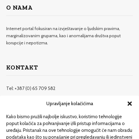
O NAMA
Internet portal fokusiran na izvještavanje o ljudskim pravima,
marginalizovanim grupama, kao i anomalijama društva poput
korupcije i nepotizma.
KONTAKT
Tel: +387 (0) 65 709 582
redakcija@etrafika.net
Upravljanje kolačićima
www.etrafika.net
Kako bismo pružili najbolje iskustvo, koristimo tehnologije
poput kolačića za pohranjivanje i/ili pristup informacijama o
uređaju. Pristanak na ove tehnologije omogućit će nam obradu
Dosije
podataka kao što su ponašanje pri pregledavanju ili jedinstveni