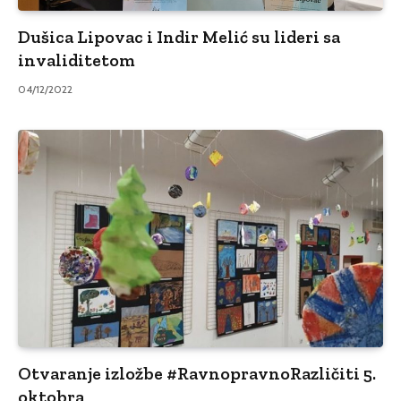
Dušica Lipovac i Indir Melić su lideri sa
invaliditetom
04/12/2022
Otvaranje izložbe #RavnopravnoRazličiti 5.
oktobra