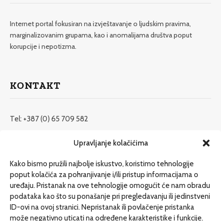
Internet portal fokusiran na izvještavanje o ljudskim pravima,
marginalizovanim grupama, kao i anomalijama društva poput
korupcije i nepotizma.
KONTAKT
Tel: +387 (0) 65 709 582
redakcija@etrafika.net
Upravljanje kolačićima
www.etrafika.net
Kako bismo pružili najbolje iskustvo, koristimo tehnologije
poput kolačića za pohranjivanje i/ili pristup informacijama o
uređaju. Pristanak na ove tehnologije omogućit će nam obradu
Dosije
podataka kao što su ponašanje pri pregledavanju ili jedinstveni
Drugi pišu
ID-ovi na ovoj stranici. Nepristanak ili povlačenje pristanka
može negativno uticati na određene karakteristike i funkcije.
Društvo