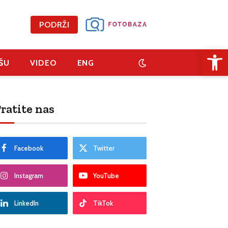
PODRŽI
Open 
ŠU
VIDEO
ENG
ratite nas
Facebook
Twitter
Instagram
YouTube
LinkedIn
TikTok