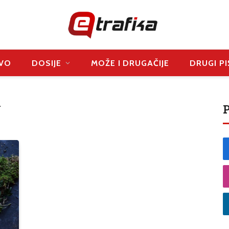
VO
DOSIJE
MOŽE I DRUGAČIJE
DRUGI PI
P
J