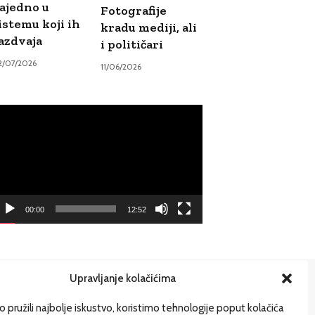
ajedno u
Fotografije
istemu koji ih
kradu mediji, ali
azdvaja
i političari
2/07/2026
11/06/2026
ideo
ayer
00:00
12:52
Upravljanje kolačićima
ije
 pružili najbolje iskustvo, koristimo tehnologije poput kolačića