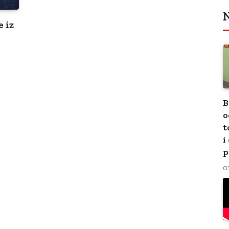
N
 iz
B
o
t
i
p
0