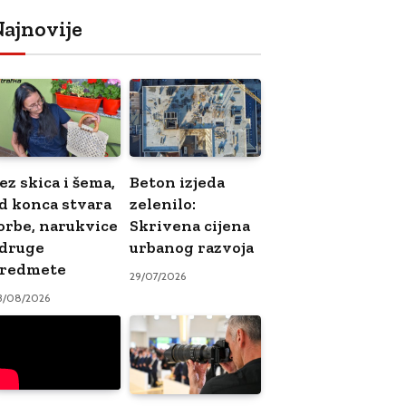
ajnovije
ez skica i šema,
Beton izjeda
d konca stvara
zelenilo:
orbe, narukvice
Skrivena cijena
 druge
urbanog razvoja
redmete
29/07/2026
3/08/2026