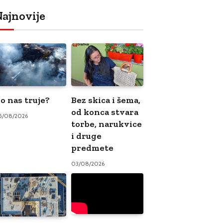
ajnovije
o nas truje?
Bez skica i šema,
od konca stvara
5/08/2026
torbe, narukvice
i druge
predmete
03/08/2026