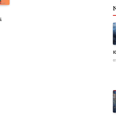
N
i
K
0