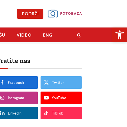
PODRŽI
Open 
ŠU
VIDEO
ENG
ratite nas
Facebook
Twitter
Instagram
YouTube
LinkedIn
TikTok