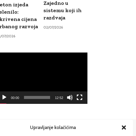
Zajedno u
eton izjeda
sistemu koji ih
elenilo:
razdvaja
krivena cijena
rbanog razvoja
02/07/2026
9/07/2026
ideo
ayer
00:00
12:52
Upravljanje kolačićima