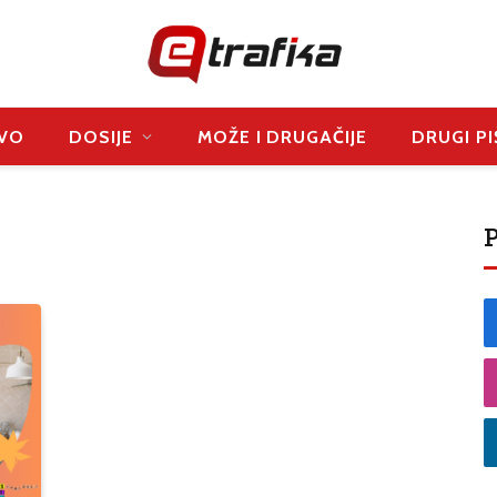
VO
DOSIJE
MOŽE I DRUGAČIJE
DRUGI PI
P