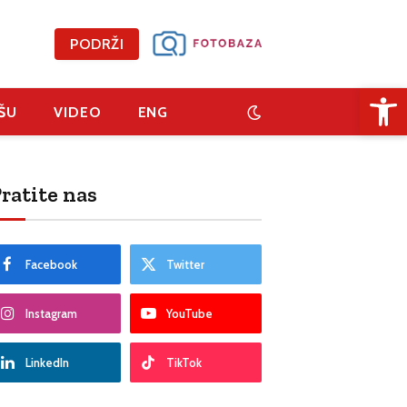
PODRŽI
Open 
ŠU
VIDEO
ENG
ratite nas
Facebook
Twitter
Instagram
YouTube
LinkedIn
TikTok