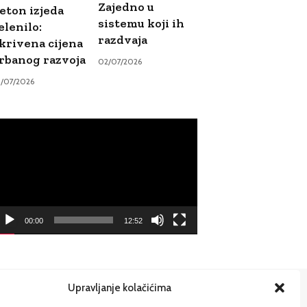
Zajedno u
eton izjeda
sistemu koji ih
elenilo:
razdvaja
krivena cijena
rbanog razvoja
02/07/2026
9/07/2026
ideo
ayer
00:00
12:52
Upravljanje kolačićima