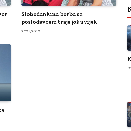
N
vor
Slobodankina borba sa
poslodavcem traje još uvijek
27/04/2020
K
0
be