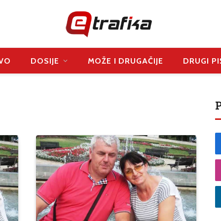
VO
DOSIJE
MOŽE I DRUGAČIJE
DRUGI PI
P