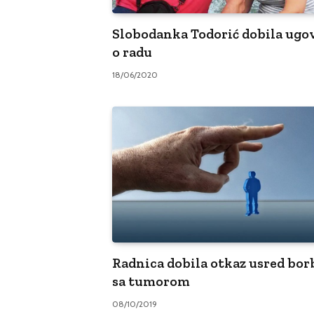
Slobodanka Todorić dobila ugo
o radu
18/06/2020
Radnica dobila otkaz usred bor
sa tumorom
08/10/2019