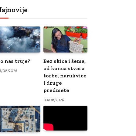
ajnovije
o nas truje?
Bez skica i šema,
od konca stvara
5/08/2026
torbe, narukvice
i druge
predmete
03/08/2026