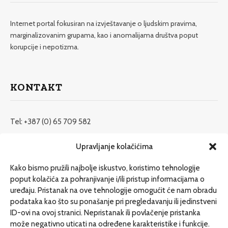
Internet portal fokusiran na izvještavanje o ljudskim pravima,
marginalizovanim grupama, kao i anomalijama društva poput
korupcije i nepotizma.
KONTAKT
Tel: +387 (0) 65 709 582
redakcija@etrafika.net
Upravljanje kolačićima
www.etrafika.net
Kako bismo pružili najbolje iskustvo, koristimo tehnologije
poput kolačića za pohranjivanje i/ili pristup informacijama o
uređaju. Pristanak na ove tehnologije omogućit će nam obradu
Dosije
podataka kao što su ponašanje pri pregledavanju ili jedinstveni
Drugi pišu
ID-ovi na ovoj stranici. Nepristanak ili povlačenje pristanka
može negativno uticati na određene karakteristike i funkcije.
Društvo