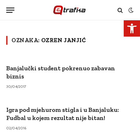
Open 
OZNAKA:
OZREN JANJIĆ
Banjalučki student pokrenuo zabavan
biznis
30/04/2017
Igra pod mjehurom stigla i u Banjaluku:
Fudbal u kojem rezultat nije bitan!
02/04/2016