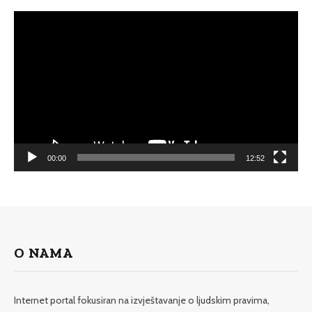
Video
Player
00:00
12:52
O NAMA
Internet portal fokusiran na izvještavanje o ljudskim pravima,