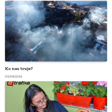
Ko nas truje?
05/08/2026