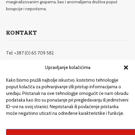
marginalizovanim grupama, kao i anomalijama društva poput
korupcije i nepotizma.
KONTAKT
Tel: +387 (0) 65 709 582
redakcija@etrafika.net
Upravljanje kolačićima
www.etrafika.net
Kako bismo pružili najbolje iskustvo, koristimo tehnologije
poput kolačića za pohranjivanje i/ili pristup informacijama o
uređaju. Pristanak na ove tehnologije omogućit će nam obradu
Dosije
podataka kao što su ponašanje pri pregledavanju ili jedinstveni
Drugi pišu
ID-ovi na ovoj stranici. Nepristanak ili povlačenje pristanka
može negativno uticati na određene karakteristike i funkcije.
Društvo
Magazin
Može i drugačije