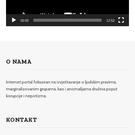
00:00
12:52
O NAMA
Internet portal fokusiran na izvještavanje o ljudskim pravima,
marginalizovanim grupama, kao i anomalijama društva poput
korupcije i nepotizma.
KONTAKT