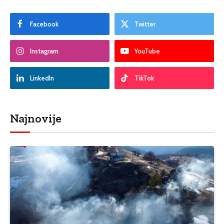
Facebook
Twitter
Instagram
YouTube
LinkedIn
TikTok
Najnovije