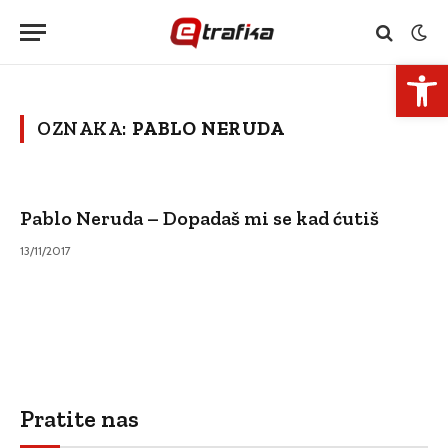
Open 
OZNAKA:
PABLO NERUDA
Pablo Neruda – Dopadaš mi se kad ćutiš
13/11/2017
Pratite nas