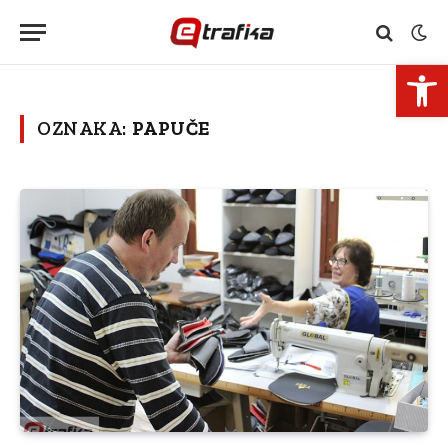
Open 
OZNAKA:
PAPUČE