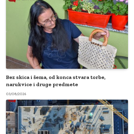
Bez skica i šema, od konca stvara torbe,
narukvice i druge predmete
03/08/2026