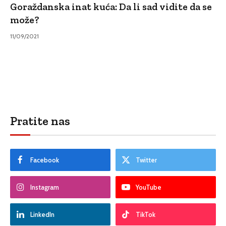
Goraždanska inat kuća: Da li sad vidite da se
može?
11/09/2021
Pratite nas
Facebook
Twitter
Instagram
YouTube
LinkedIn
TikTok