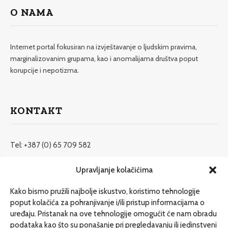
O NAMA
Internet portal fokusiran na izvještavanje o ljudskim pravima,
marginalizovanim grupama, kao i anomalijama društva poput
korupcije i nepotizma.
KONTAKT
Tel: +387 (0) 65 709 582
redakcija@etrafika.net
Upravljanje kolačićima
www.etrafika.net
Kako bismo pružili najbolje iskustvo, koristimo tehnologije
poput kolačića za pohranjivanje i/ili pristup informacijama o
uređaju. Pristanak na ove tehnologije omogućit će nam obradu
Dosije
podataka kao što su ponašanje pri pregledavanju ili jedinstveni