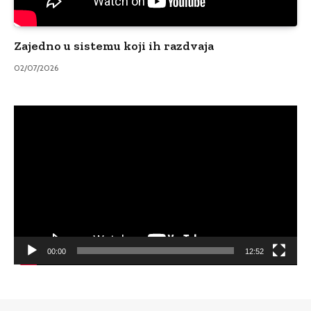
Zajedno u sistemu koji ih razdvaja
02/07/2026
Video
Player
00:00
12:52