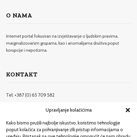
O NAMA
Internet portal fokusiran na izvještavanje o ljudskim pravima,
marginalizovanim grupama, kao i anomalijama društva poput
korupcije i nepotizma.
KONTAKT
Tel: +387 (0) 65 709 582
redakcija@etrafika.net
Upravljanje kolačićima
www.etrafika.net
Kako bismo pružili najbolje iskustvo, koristimo tehnologije
poput kolačića za pohranjivanje i/ili pristup informacijama o
uređaju. Pristanak na ove tehnologije omogućit će nam obradu