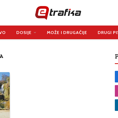
VO
DOSIJE
MOŽE I DRUGAČIJE
DRUGI PI
P
A