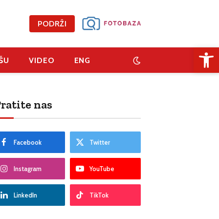
PODRŽI
Open 
ŠU
VIDEO
ENG
ratite nas
Facebook
Twitter
Instagram
YouTube
LinkedIn
TikTok