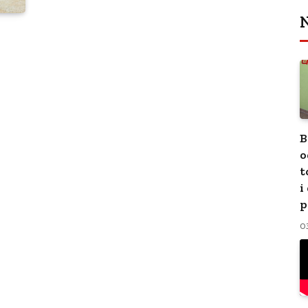
N
B
o
t
i
p
0