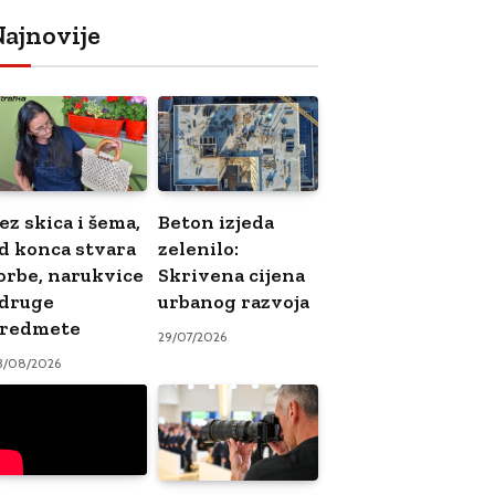
ajnovije
ez skica i šema,
Beton izjeda
d konca stvara
zelenilo:
orbe, narukvice
Skrivena cijena
 druge
urbanog razvoja
redmete
29/07/2026
3/08/2026