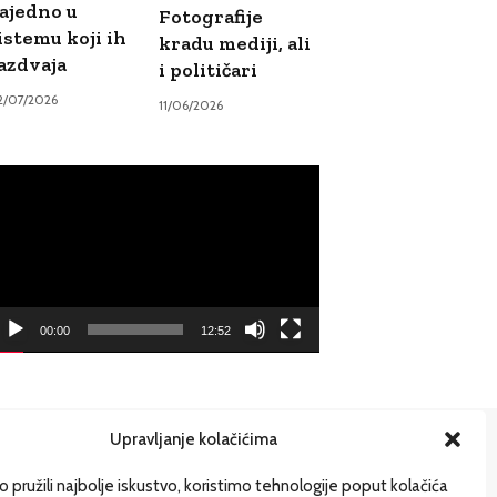
ajedno u
Fotografije
istemu koji ih
kradu mediji, ali
azdvaja
i političari
2/07/2026
11/06/2026
ideo
ayer
00:00
12:52
Upravljanje kolačićima
ije
 pružili najbolje iskustvo, koristimo tehnologije poput kolačića