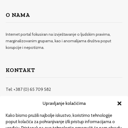
O NAMA
Internet portal fokusiran na izvještavanje o ljudskim pravima,
marginalizovanim grupama, kao i anomalijama društva poput
korupcije i nepotizma.
KONTAKT
Tel: +387 (0) 65 709 582
redakcija@etrafika.net
Upravljanje kolačićima
www.etrafika.net
Kako bismo pružili najbolje iskustvo, koristimo tehnologije
poput kolačića za pohranjivanje i/ili pristup informacijama o