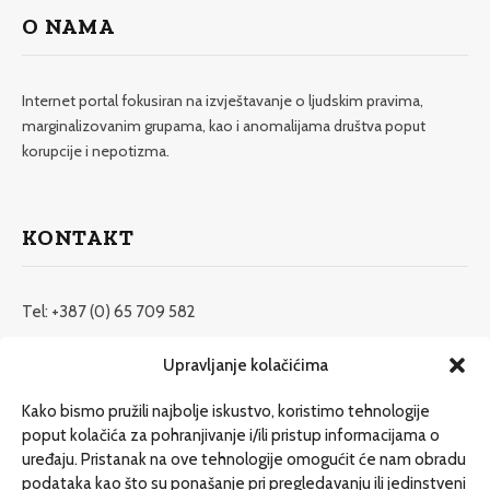
O NAMA
Internet portal fokusiran na izvještavanje o ljudskim pravima,
marginalizovanim grupama, kao i anomalijama društva poput
korupcije i nepotizma.
KONTAKT
Tel: +387 (0) 65 709 582
redakcija@etrafika.net
Upravljanje kolačićima
www.etrafika.net
Kako bismo pružili najbolje iskustvo, koristimo tehnologije
poput kolačića za pohranjivanje i/ili pristup informacijama o
uređaju. Pristanak na ove tehnologije omogućit će nam obradu
Dosije
podataka kao što su ponašanje pri pregledavanju ili jedinstveni