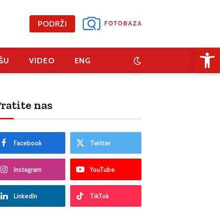
PODRŽI
Open 
ŠU
VIDEO
ENG
ratite nas
Facebook
Twitter
Instagram
YouTube
LinkedIn
TikTok