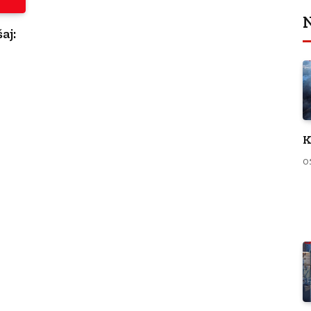
N
aj:
K
0