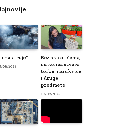
ajnovije
o nas truje?
Bez skica i šema,
od konca stvara
5/08/2026
torbe, narukvice
i druge
predmete
03/08/2026