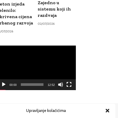
Zajedno u
eton izjeda
sistemu koji ih
elenilo:
razdvaja
krivena cijena
rbanog razvoja
02/07/2026
9/07/2026
ideo
ayer
00:00
12:52
Upravljanje kolačićima