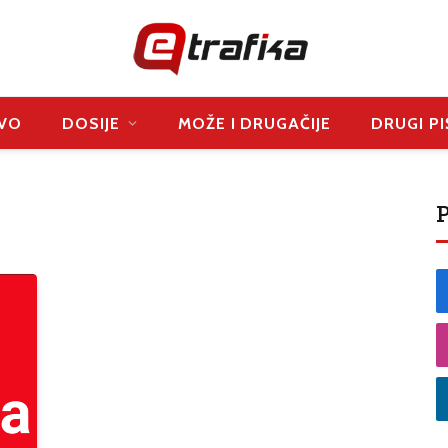
VO
DOSIJE
MOŽE I DRUGAČIJE
DRUGI PI
P