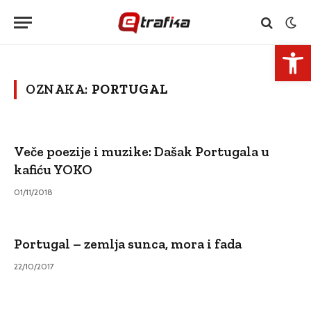
Open 
OZNAKA:
PORTUGAL
Veče poezije i muzike: Dašak Portugala u
kafiću YOKO
01/11/2018
Portugal – zemlja sunca, mora i fada
22/10/2017