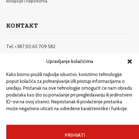
korupcije i nepotizma.
KONTAKT
Tel: +387 (0) 65 709 582
redakcija@etrafika.net
Upravljanje kolačićima
www.etrafika.net
Kako bismo pružili najbolje iskustvo, koristimo tehnologije
poput kolačića za pohranjivanje i/ili pristup informacijama o
uređaju. Pristanak na ove tehnologije omogućit će nam obradu
Dosije
podataka kao što su ponašanje pri pregledavanju ili jedinstveni
Drugi pišu
ID-ovi na ovoj stranici. Nepristanak ili povlačenje pristanka
može negativno uticati na određene karakteristike i funkcije.
Društvo
Magazin
Može i drugačije
PRIHVATI