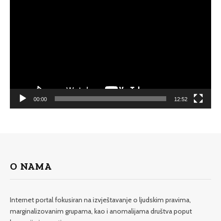
Player
00:00
12:52
O NAMA
Internet portal fokusiran na izvještavanje o ljudskim pravima,
marginalizovanim grupama, kao i anomalijama društva poput