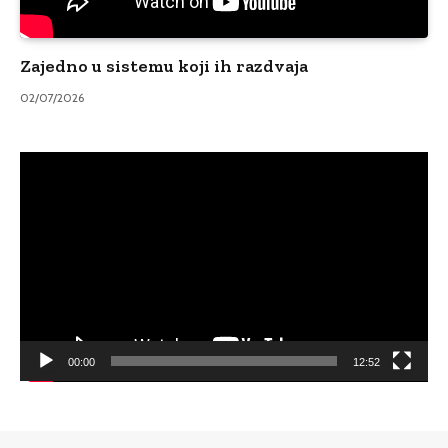
Zajedno u sistemu koji ih razdvaja
02/07/2026
Video
Player
00:00
12:52