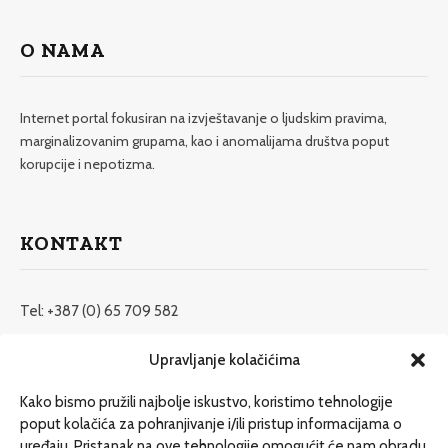
O NAMA
Internet portal fokusiran na izvještavanje o ljudskim pravima,
marginalizovanim grupama, kao i anomalijama društva poput
korupcije i nepotizma.
KONTAKT
Tel: +387 (0) 65 709 582
redakcija@etrafika.net
Upravljanje kolačićima
www.etrafika.net
Kako bismo pružili najbolje iskustvo, koristimo tehnologije
poput kolačića za pohranjivanje i/ili pristup informacijama o
uređaju. Pristanak na ove tehnologije omogućit će nam obradu