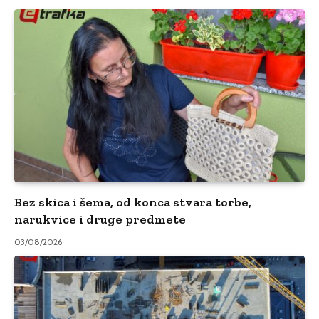
Bez skica i šema, od konca stvara torbe,
narukvice i druge predmete
03/08/2026