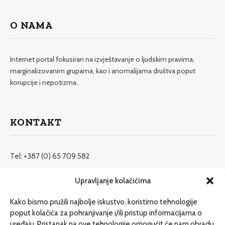
O NAMA
Internet portal fokusiran na izvještavanje o ljudskim pravima,
marginalizovanim grupama, kao i anomalijama društva poput
korupcije i nepotizma.
KONTAKT
Tel: +387 (0) 65 709 582
redakcija@etrafika.net
Upravljanje kolačićima
www.etrafika.net
Kako bismo pružili najbolje iskustvo, koristimo tehnologije
poput kolačića za pohranjivanje i/ili pristup informacijama o
uređaju. Pristanak na ove tehnologije omogućit će nam obradu