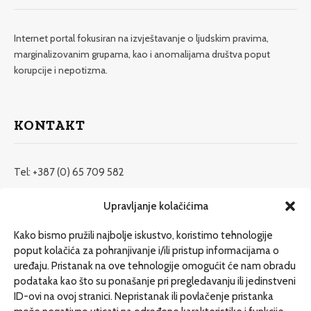
Internet portal fokusiran na izvještavanje o ljudskim pravima,
marginalizovanim grupama, kao i anomalijama društva poput
korupcije i nepotizma.
KONTAKT
Tel: +387 (0) 65 709 582
redakcija@etrafika.net
Upravljanje kolačićima
www.etrafika.net
Kako bismo pružili najbolje iskustvo, koristimo tehnologije
poput kolačića za pohranjivanje i/ili pristup informacijama o
uređaju. Pristanak na ove tehnologije omogućit će nam obradu
Dosije
podataka kao što su ponašanje pri pregledavanju ili jedinstveni
Drugi pišu
ID-ovi na ovoj stranici. Nepristanak ili povlačenje pristanka