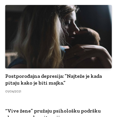
Postporođajna depresija: ”Najteže je kada
pitaju kako je biti majka.”
01/06/2021
“Vive žene” pružaju psihološku podršku