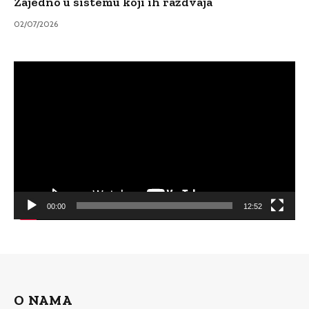
Zajedno u sistemu koji ih razdvaja
02/07/2026
Video
Player
00:00
12:52
O NAMA